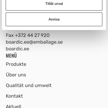
norrkoping@emballage.se
Tillåt urval
BOARDIC EESTI OÜ
Valgu tee 3, Libatse küla
Avvisa
Pärnumaa 87202, Estonia
Tel.
+372 44 27 923
Fax
+372 44 27 920
boardic.ee@emballage.se
boardic.ee
MENÜ
Produkte
Über uns
Qualität und umwelt
Kontakt
Aktuell