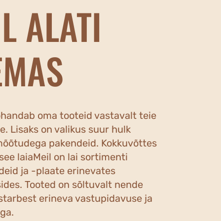
L ALATI
EMAS
ohandab oma tooteid vastavalt teie
e. Lisaks on valikus suur hulk
õõtudega pakendeid. Kokkuvõttes
ee laiaMeil on lai sortimenti
eid ja -plaate erinevates
ides. Tooted on sõltuvalt nende
starbest erineva vastupidavuse ja
ga.