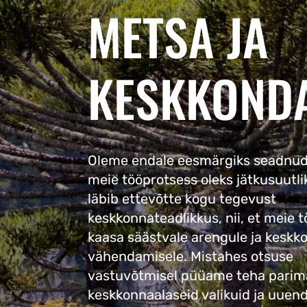
METSA JA
KESKKOND
Oleme endale eesmärgiks seadnud
meie tööprotsess oleks jätkusuutli
läbib ettevõtte kogu tegevust
keskkonnateadlikkus, nii, et meie t
kaasa säästvale arengule ja kesk
vähendamisele. Mistahes otsuse
vastuvõtmisel püüame teha parim
keskkonnaalaseid valikuid ja uue