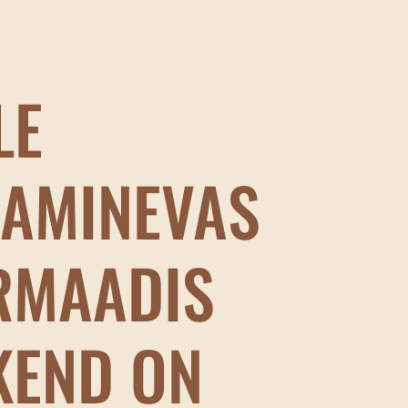
LE
JAMINEVAS
RMAADIS
KEND ON