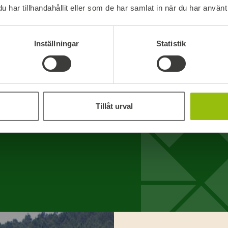
har tillhandahållit eller som de har samlat in när du har använt 
Olen nõus, et Boardic töötleb minu isikuandmeid. *
Teie isikuandmeid töötleme järgmiselt
Inställningar
Statistik
Tillåt urval