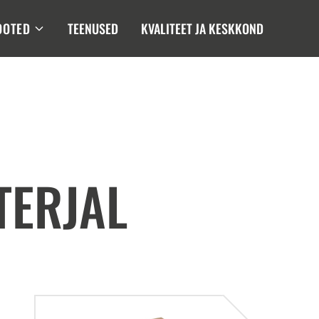
OOTED
TEENUSED
KVALITEET JA KESKKOND
TERJAL