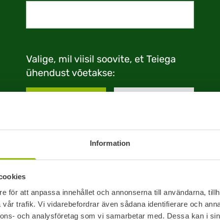
Valige, mil viisil soovite, et Teiega
ühendust võetakse:
TELEFON
E-MAIL
Information
Teie sõnum
cookies
e för att anpassa innehållet och annonserna till användarna, tillh
vår trafik. Vi vidarebefordrar även sådana identifierare och anna
nnons- och analysföretag som vi samarbetar med. Dessa kan i sin