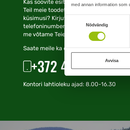
Kas soovite esitada tellimuse või on
med annan information som du 
Teil meie toodete ja teenuste osas
küsimusi? Kirjutage oma
Samtyckesval
Nödvändig
telefoninumber või meiliaadress ja
me võtame Teiega ühendust.
Saate meile ka otse helistada
+372 44 27 923
Avvisa
Kontori lahtioleku ajad: 8.00-16.30