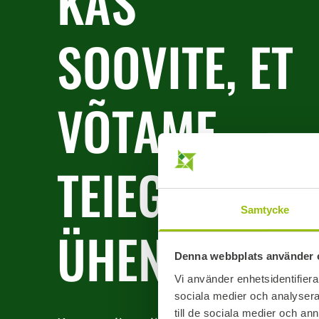
KAS
SOOVITE, ET
VÕTAME
TEIEGA
Samtycke
ÜHENDUST?
Denna webbplats använder 
Vi använder enhetsidentifierar
sociala medier och analysera 
till de sociala medier och a