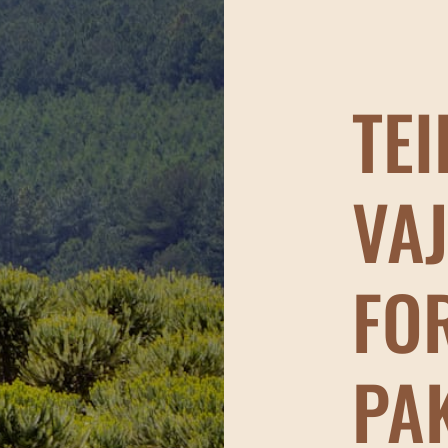
TEI
VA
FO
PA