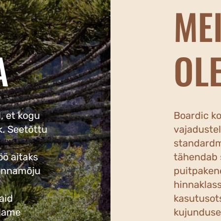
MEI
A
OL
, et kogu
Boardic k
k. Seetõttu
vajadustel
standardm
öö aitaks
tähendab s
konnamõju
puitpakend
hinnaklass
aid
kasutusot
ndame
kujunduse