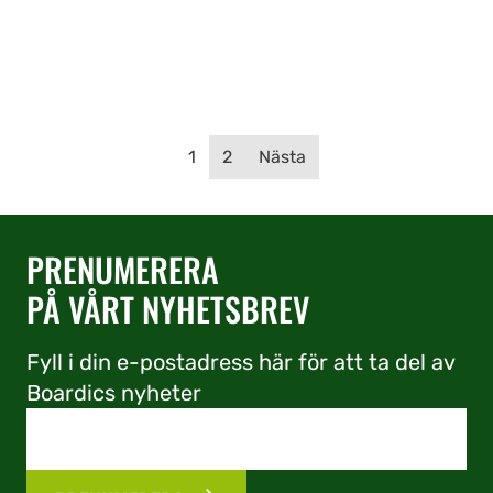
Inläggsnavigering
1
2
Nästa
PRENUMERERA
PÅ VÅRT NYHETSBREV
Fyll i din e-postadress här för att ta del av
Boardics nyheter