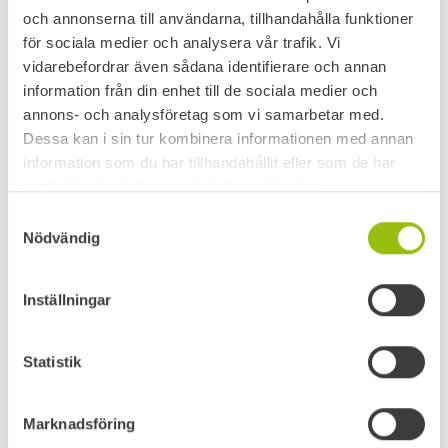
och annonserna till användarna, tillhandahålla funktioner
för sociala medier och analysera vår trafik. Vi
vidarebefordrar även sådana identifierare och annan
information från din enhet till de sociala medier och
annons- och analysföretag som vi samarbetar med.
Dessa kan i sin tur kombinera informationen med annan
15.06.2025
information som du har tillhandahållit eller som de har
samlat in när du har använt deras tjänster.
GLAD SOMMAR
Samtyckesval
Boardic vill önska er en riktigt trevlig
Nödvändig
sommar! Vi kommer vara tillgängliga större
delen av…
Inställningar
LÄS MER
Statistik
Marknadsföring