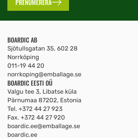
PRENUMERERA
BOARDIC AB
Sjötullsgatan 35, 602 28
Norrköping
011-19 44 20
norrkoping@emballage.se
BOARDIC EESTI OÜ
Valgu tee 3, Libatse küla
Pärnumaa 87202, Estonia
Tel.
+372 44 27 923
Fax.
+372 44 27 920
boardic.ee@emballage.se
boardic.ee