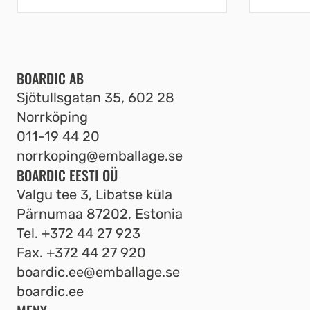
BOARDIC AB
Sjötullsgatan 35, 602 28
Norrköping
011-19 44 20
norrkoping@emballage.se
BOARDIC EESTI OÜ
Valgu tee 3, Libatse küla
Pärnumaa 87202, Estonia
Tel.
+372 44 27 923
Fax.
+372 44 27 920
boardic.ee@emballage.se
boardic.ee