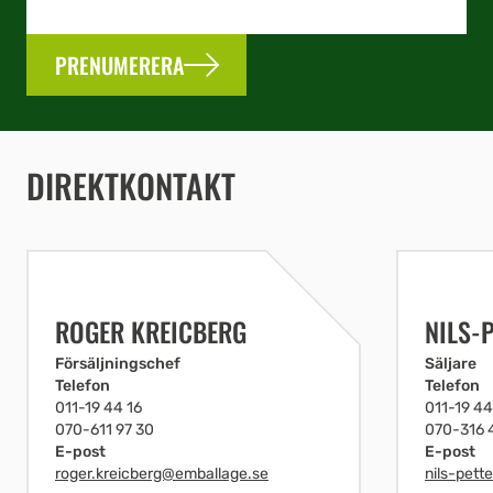
PRENUMERERA
DIREKTKONTAKT
ROGER KREICBERG
NILS-
Försäljningschef
Säljare
Telefon
Telefon
011-19 44 16
011-19 44
070-611 97 30
070-316 
E-post
E-post
roger.kreicberg@emballage.se
nils-pett