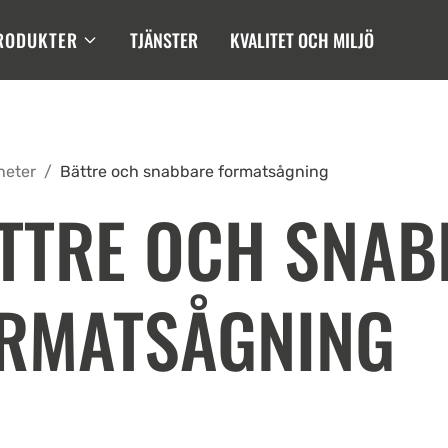
RODUKTER
TJÄNSTER
KVALITET OCH MILJÖ
heter
/
Bättre och snabbare formatsågning
TTRE OCH SNAB
RMATSÅGNING
3