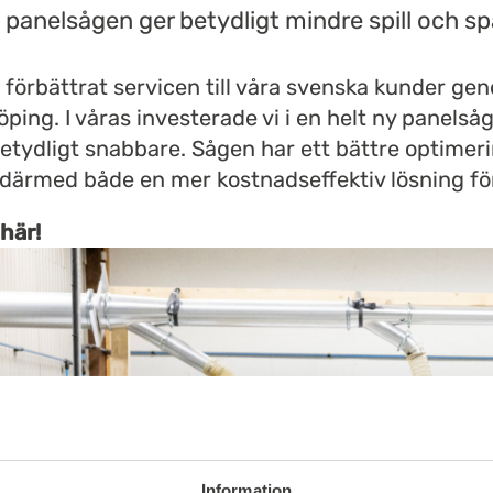
panelsågen ger betydligt mindre spill och sp
i förbättrat servicen till våra svenska kunder ge
köping. I våras investerade vi i en helt ny panels
etydligt snabbare. Sågen har ett bättre optimer
h därmed både en mer kostnadseffektiv lösning fö
här!
Information