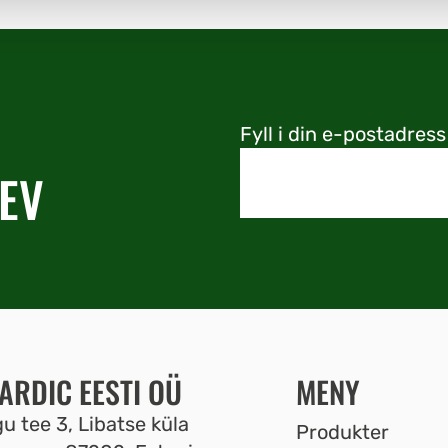
Fyll i din e-postadress
EV
ARDIC EESTI OÜ
MENY
u tee 3, Libatse küla
Produkter