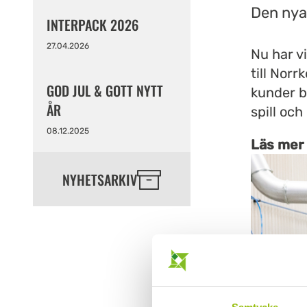
Den nya 
INTERPACK 2026
27.04.2026
Nu har v
till Norr
GOD JUL & GOTT NYTT
kunder b
ÅR
spill oc
08.12.2025
Läs mer 
NYHETSARKIV